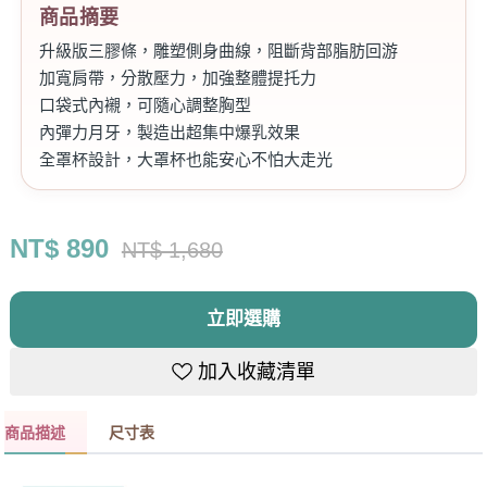
商品摘要
升級版三膠條，雕塑側身曲線，阻斷背部脂肪回游
加寬肩帶，分散壓力，加強整體提托力
口袋式內襯，可隨心調整胸型
內彈力月牙，製造出超集中爆乳效果
全罩杯設計，大罩杯也能安心不怕大走光
高背片美背設計，正面、背面都美得無死角
銷售重點
NT$
890
NT$ 1,680
花語之吻蕾絲胸罩，讓你擁有完美的胸型，同時防止外擴
立即選購
和下垂。側邊三膠條設計，讓胸罩更貼合身形，不易滑
落。三排三扣設計，可以調整適合自己的穿著感受。尺寸
加入收藏清單
包含D/E/F/G/H，讓每位女性都能找到適合自己的尺寸。
S77-雪絨白的顏色，更是讓你在穿著時展現高貴優雅的氣
質。凱莉愛內衣，內衣是妳的最佳選擇。
商品描述
尺寸表