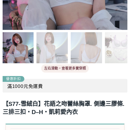
優惠折扣
滿1000元免運費
【S77-雪絨白】花語之吻蕾絲胸罩. 側邊三膠條.
三排三扣‧D–H‧凱莉愛內衣