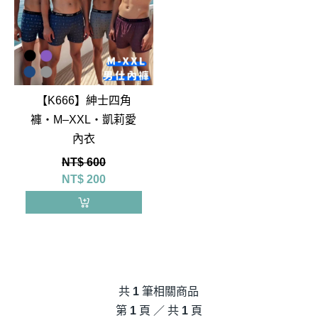
【K666】紳士四角
褲‧M–XXL‧凱莉愛
內衣
NT$ 600
NT$
200
共
1
筆相關商品
第
1
頁 ／ 共
1
頁